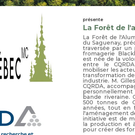
présente
La Forêt de l
La Forêt de l'Alum
du Saguenay, préc
traversée par un p
fromagerie Blackb
est née de la volo
entre le CQRDA
mobiliser les acte
transformation de
industrie. M. Gil
CQRDA, accompagn
personnellement 
bande riveraine.
500 tonnes de C
années, tout en f
l'aménagement de p
initiative est de 
la production et 
pour créer des for