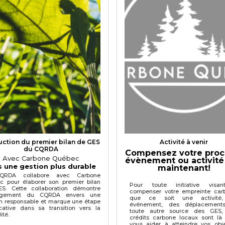
ction du premier bilan de GES
Activité à venir
du CQRDA
Compensez votre proc
Avec Carbone Québec
évènement ou activité
s une gestion plus durable
maintenant!
QRDA collabore avec Carbone
c pour élaborer son premier bilan
Pour toute initiative visa
S. Cette collaboration démontre
compenser votre empreinte car
gagement du CQRDA envers une
que ce soit une activité
n responsable et marque une étape
événement, des déplacement
icative dans sa transition vers la
toute autre source des GES,
ité.
crédits carbone locaux sont là
vous aider à atteindre vos obje