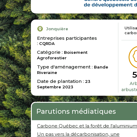
Utilis
Jonquière
carbo
Entreprises participantes
:
CQRDA
Catégorie :
Boisement
Agroforestier
Type d'aménagement :
Bande
Riveraine
Date de plantation :
23
Arb
Septembre 2023
arbust
Parutions médiatiques
Carbone Québec et la forêt de l'aluminiu
Un pas vers la décarbonisation, une