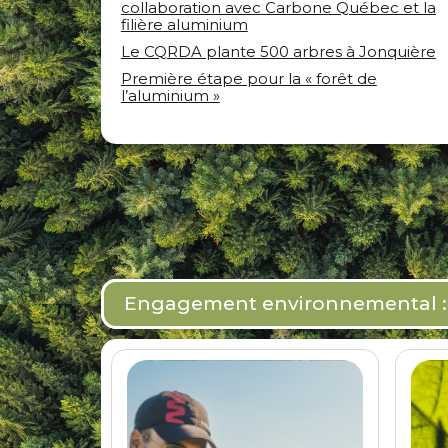
collaboration avec Carbone Québec et la
filière aluminium
Le CQRDA plante 500 arbres à Jonquière
Première étape pour la « forêt de
l’aluminium »
Engagement environnemental : 