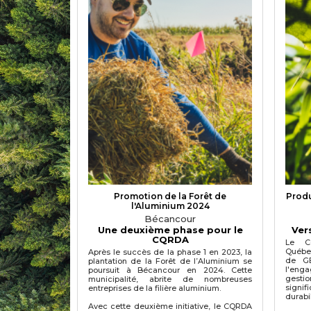
Promotion de la Forêt de
Produ
l'Aluminium 2024
Bécancour
Une deuxième phase pour le
Ver
CQRDA
Le C
Québe
Après le succès de la phase 1 en 2023, la
de GE
plantation de la Forêt de l’Aluminium se
l'en
poursuit à Bécancour en 2024. Cette
gestio
municipalité, abrite de nombreuses
signif
entreprises de la filière aluminium.
durabil
Avec cette deuxième initiative, le CQRDA