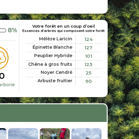
Votre forêt en un coup d’oeil
8
%
Essences d’arbres qui composent votre forêt
Mélèze Laricin
124
Épinette Blanche
127
Peuplier Hybride
101
Chêne à gros fruits
123
Noyer Cendré
25
0
Arbuste fruitier
90
carbone