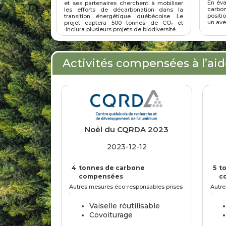
En éva
et ses partenaires cherchent à mobiliser
carbo
les efforts de décarbonation dans la
positi
transition énergétique québécoise. Le
un ave
projet captera 500 tonnes de CO₂ et
inclura plusieurs projets de biodiversité.
Activités compensées à l’aid
Noël du CQRDA 2023
2023-12-12
4
tonnes de carbone
5
t
compensées
c
Autres mesures éco-responsables prises
Autre
:
:
Vaiselle réutilisable
Covoiturage