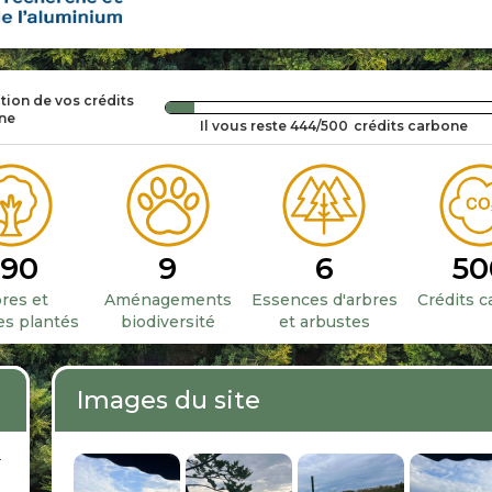
ation de vos crédits
ne
Il vous reste
444
/
500
crédits carbone
590
9
6
50
res et
Aménagements
Essences d'arbres
Crédits 
es plantés
biodiversité
et arbustes
Images du site
m