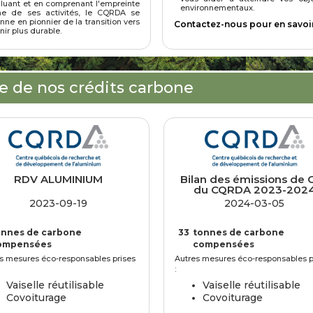
luant et en comprenant l'empreinte
environnementaux.
ne de ses activités, le CQRDA se
onne en pionnier de la transition vers
Contactez-nous pour en savoi
nir plus durable.
e de nos crédits carbone
RDV ALUMINIUM
Bilan des émissions de 
du CQRDA 2023-202
2023-09-19
2024-03-05
onnes de carbone
33
tonnes de carbone
ompensées
compensées
s mesures éco-responsables prises
Autres mesures éco-responsables p
:
Vaiselle réutilisable
Vaiselle réutilisable
Covoiturage
Covoiturage