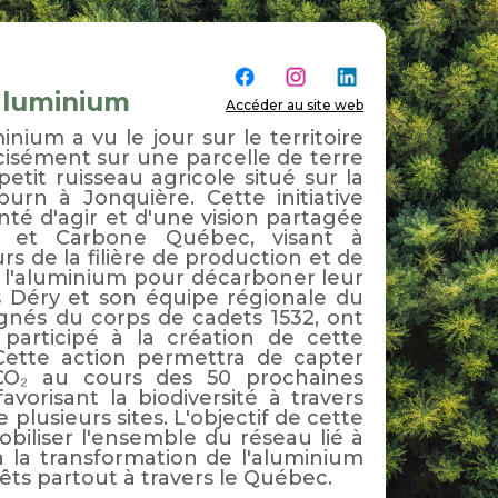
'aluminium
Accéder au site web
inium a vu le jour sur le territoire
isément sur une parcelle de terre
etit ruisseau agricole situé sur la
urn à Jonquière. Cette initiative
nté d'agir et d'une vision partagée
 et Carbone Québec, visant à
urs de la filière de production et de
 l'aluminium pour décarboner leur
les Déry et son équipe régionale du
és du corps de cadets 1532, ont
participé à la création de cette
 Cette action permettra de capter
O₂ au cours des 50 prochaines
avorisant la biodiversité à travers
lusieurs sites. L'objectif de cette
mobiliser l'ensemble du réseau lié à
à la transformation de l'aluminium
êts partout à travers le Québec.