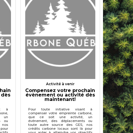
Activité à venir
hain
Compensez votre prochain
 dès
évènement ou activité dès
maintenant!
nt à
Pour toute initiative visant à
bone,
compenser votre empreinte carbone,
, un
que ce soit une activité, un
s ou
événement, des déplacements ou
 nos
toute autre source des GES, nos
 pour
crédits carbone locaux sont là pour
ctifs
vous aider à atteindre vos objectifs